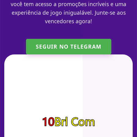
você tem acesso a promoções incríveis e uma
experiência de jogo inigualável. Junte-se aos
vencedores agora!
SEGUIR NO TELEGRAM