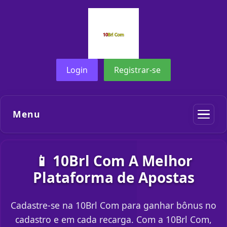
Login
Registrar-se
Menu
📱 10Brl Com A Melhor
Plataforma de Apostas
Cadastre-se na 10Brl Com para ganhar bônus no
cadastro e em cada recarga. Com a 10Brl Com,