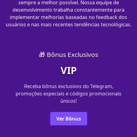
sempre a melhor possível. Nossa equipe de
desenvolvimento trabalha constantemente para
implementar melhorias baseadas no feedback dos
usuários e nas mais recentes tendências tecnológicas.
🎁 Bônus Exclusivos
VIP
Receba bônus exclusivos do Telegram,
promoções especiais e códigos promocionais
únicos!
Ver Bônus