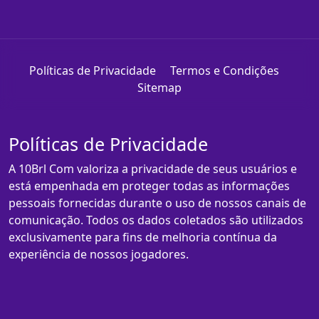
Políticas de Privacidade
Termos e Condições
Sitemap
Políticas de Privacidade
A 10Brl Com valoriza a privacidade de seus usuários e
está empenhada em proteger todas as informações
pessoais fornecidas durante o uso de nossos canais de
comunicação. Todos os dados coletados são utilizados
exclusivamente para fins de melhoria contínua da
experiência de nossos jogadores.