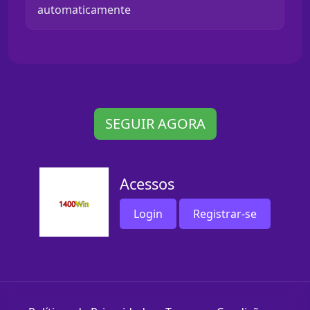
automaticamente
SEGUIR AGORA
Acessos
Login
Registrar-se