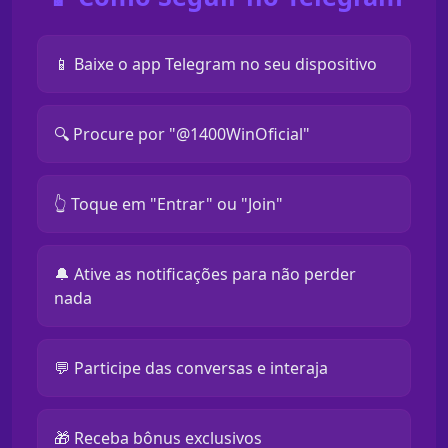
📱 Baixe o app Telegram no seu dispositivo
🔍 Procure por "@1400WinOficial"
👆 Toque em "Entrar" ou "Join"
🔔 Ative as notificações para não perder
nada
💬 Participe das conversas e interaja
🎁 Receba bônus exclusivos