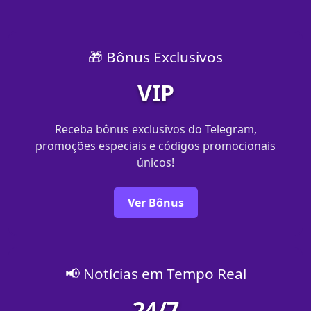
🎁 Bônus Exclusivos
VIP
Receba bônus exclusivos do Telegram,
promoções especiais e códigos promocionais
únicos!
Ver Bônus
📢 Notícias em Tempo Real
24/7