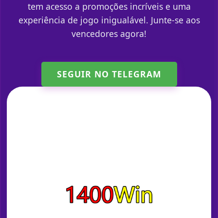
tem acesso a promoções incríveis e uma
experiência de jogo inigualável. Junte-se aos
vencedores agora!
SEGUIR NO TELEGRAM