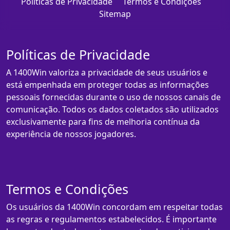
Políticas de Privacidade
Termos e Condições
Sitemap
Políticas de Privacidade
A 1400Win valoriza a privacidade de seus usuários e
está empenhada em proteger todas as informações
pessoais fornecidas durante o uso de nossos canais de
comunicação. Todos os dados coletados são utilizados
exclusivamente para fins de melhoria contínua da
experiência de nossos jogadores.
Termos e Condições
Os usuários da 1400Win concordam em respeitar todas
as regras e regulamentos estabelecidos. É importante