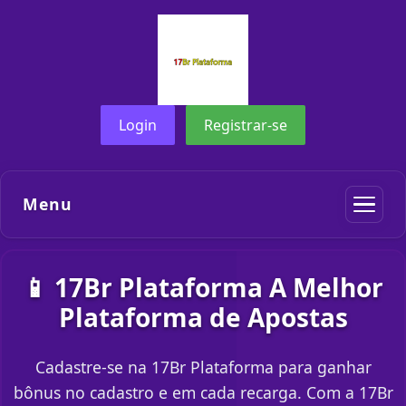
Login
Registrar-se
Menu
📱 17Br Plataforma A Melhor
Plataforma de Apostas
Cadastre-se na 17Br Plataforma para ganhar
bônus no cadastro e em cada recarga. Com a 17Br