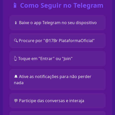
📱 Como Seguir no Telegram
📱 Baixe o app Telegram no seu dispositivo
🔍 Procure por "@17Br PlataformaOficial"
👆 Toque em "Entrar" ou "Join"
🔔 Ative as notificações para não perder
nada
💬 Participe das conversas e interaja