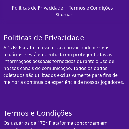
Políticas de Privacidade
Termos e Condições
Sitemap
Políticas de Privacidade
A 17Br Plataforma valoriza a privacidade de seus
usuários e está empenhada em proteger todas as
informações pessoais fornecidas durante o uso de
nossos canais de comunicação. Todos os dados
coletados são utilizados exclusivamente para fins de
melhoria contínua da experiência de nossos jogadores.
Termos e Condições
Os usuários da 17Br Plataforma concordam em