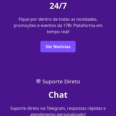
24/7
Fique por dentro de todas as novidades,
promoções e eventos da 17Br Plataforma em
tempo real!
Ver Notícias
💬 Suporte Direto
Chat
Suporte direto via Telegram, respostas rápidas e
atendimento personalizado!