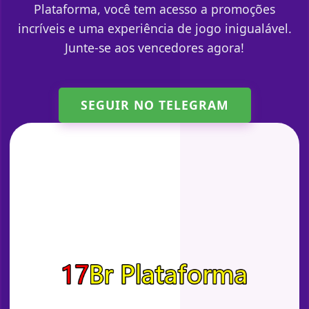
Plataforma, você tem acesso a promoções
incríveis e uma experiência de jogo inigualável.
Junte-se aos vencedores agora!
SEGUIR NO TELEGRAM