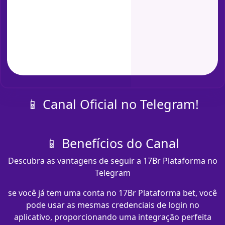
📱 Canal Oficial no Telegram!
📱 Benefícios do Canal
Descubra as vantagens de seguir a 17Br Plataforma no
Telegram
se você já tem uma conta no 17Br Plataforma bet, você
pode usar as mesmas credenciais de login no
aplicativo, proporcionando uma integração perfeita