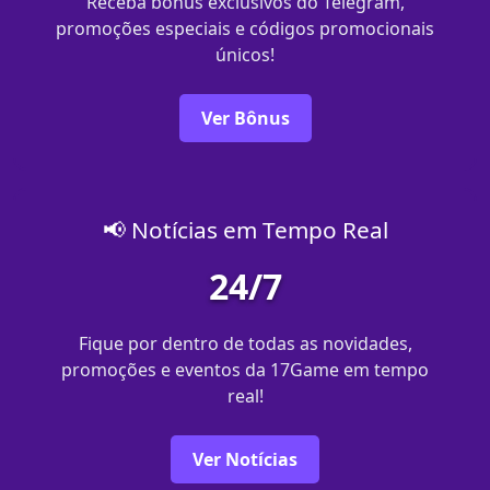
Receba bônus exclusivos do Telegram,
promoções especiais e códigos promocionais
únicos!
Ver Bônus
📢 Notícias em Tempo Real
24/7
Fique por dentro de todas as novidades,
promoções e eventos da 17Game em tempo
real!
Ver Notícias