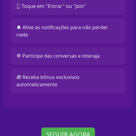
👆 Toque em "Entrar" ou "Join"
🔔 Ative as notificações para não perder
nada
💬 Participe das conversas e interaja
🎁 Receba bônus exclusivos
automaticamente
SEGUIR AGORA