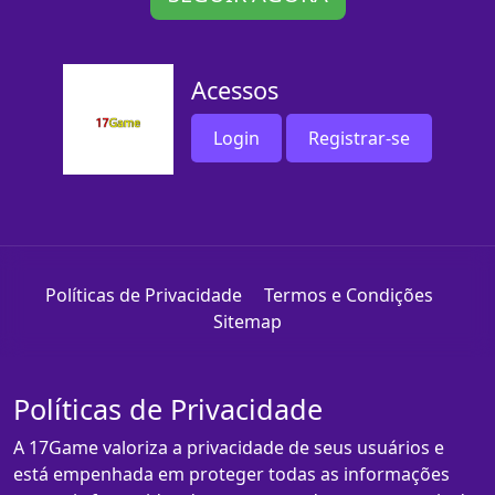
Acessos
Login
Registrar-se
Políticas de Privacidade
Termos e Condições
Sitemap
Políticas de Privacidade
A 17Game valoriza a privacidade de seus usuários e
está empenhada em proteger todas as informações