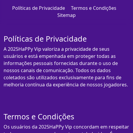
Políticas de Privacidade
Termos e Condições
Sitemap
Políticas de Privacidade
A 2025HaPPy Vip valoriza a privacidade de seus
usuários e está empenhada em proteger todas as
informações pessoais fornecidas durante o uso de
nossos canais de comunicação. Todos os dados
coletados são utilizados exclusivamente para fins de
melhoria contínua da experiência de nossos jogadores.
Termos e Condições
Os usuários da 2025HaPPy Vip concordam em respeitar