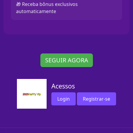
🎁 Receba bônus exclusivos
automaticamente
SEGUIR AGORA
Acessos
Login
Registrar-se