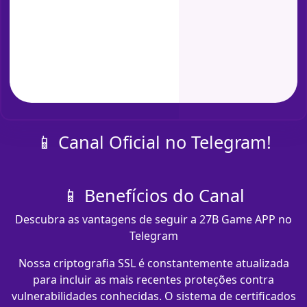
📱 Canal Oficial no Telegram!
📱 Benefícios do Canal
Descubra as vantagens de seguir a 27B Game APP no
Telegram
Nossa criptografia SSL é constantemente atualizada
para incluir as mais recentes proteções contra
vulnerabilidades conhecidas. O sistema de certificados