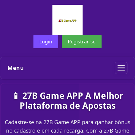
Login
Registrar-se
Menu
📱 27B Game APP A Melhor
Plataforma de Apostas
Cadastre-se na 27B Game APP para ganhar bônus
no cadastro e em cada recarga. Com a 27B Game