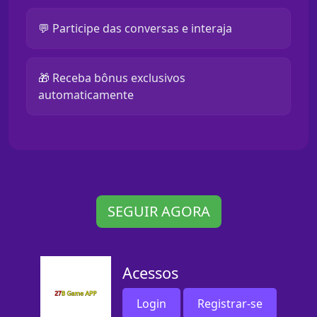
💬 Participe das conversas e interaja
🎁 Receba bônus exclusivos
automaticamente
SEGUIR AGORA
Acessos
Login
Registrar-se