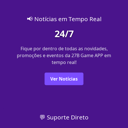
📢 Notícias em Tempo Real
24/7
Fique por dentro de todas as novidades,
promoções e eventos da 27B Game APP em
tempo real!
Ver Notícias
💬 Suporte Direto