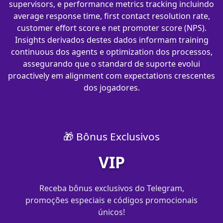
supervisors, e performance metrics tracking incluindo
average response time, first contact resolution rate,
customer effort score e net promoter score (NPS).
Insights derivados destes dados informam training
continuous dos agents e optimization dos processos,
assegurando que o standard de suporte evolui
proactively em alignment com expectations crescentes
dos jogadores.
🎁 Bônus Exclusivos
VIP
Receba bônus exclusivos do Telegram,
promoções especiais e códigos promocionais
únicos!