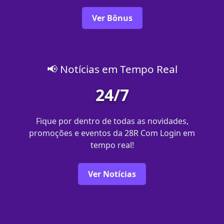
Ver Bônus
📢 Notícias em Tempo Real
24/7
Fique por dentro de todas as novidades,
promoções e eventos da 28R Com Login em
tempo real!
Ver Notícias