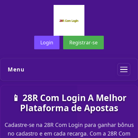
Login
Registrar-se
Menu
📱 28R Com Login A Melhor
Plataforma de Apostas
Cadastre-se na 28R Com Login para ganhar bônus
no cadastro e em cada recarga. Com a 28R Com