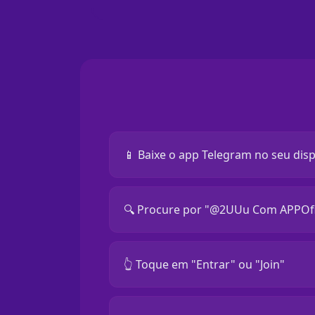
📱 Baixe o app Telegram no seu disp
🔍 Procure por "@2UUu Com APPOfi
👆 Toque em "Entrar" ou "Join"