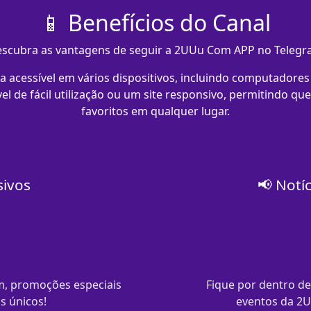
📱 Benefícios do Canal
scubra as vantagens de seguir a 2UUu Com APP no Teleg
acessível em vários dispositivos, incluindo computadores
l de fácil utilização ou um site responsivo, permitindo q
favoritos em qualquer lugar.
sivos
📢 Notí
m, promoções especiais
Fique por dentro d
s únicos!
eventos da 2