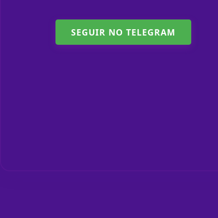
SEGUIR NO TELEGRAM