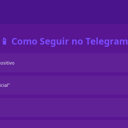
📱 Como Seguir no Telegram
ositivo
cial"