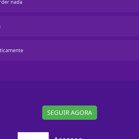
erder nada
a
aticamente
SEGUIR AGORA