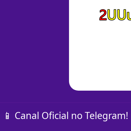
📱 Canal Oficial no Telegram!