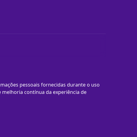
rmações pessoais fornecidas durante o uso
e melhoria contínua da experiência de