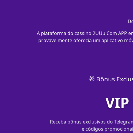
De
A plataforma do cassino 2UUu Com APP era 
provavelmente oferecia um aplicativo móve
🎁 Bônus Exclu
VIP
Receba bônus exclusivos do Telegra
e códigos promocionai