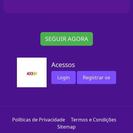
SEGUIR AGORA
Acessos
Login
Registrar-se
Políticas de Privacidade
Termos e Condições
Sitemap