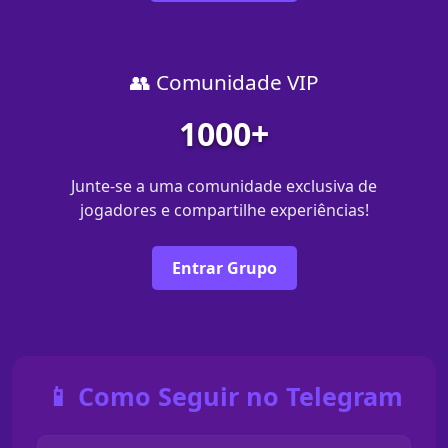
👥 Comunidade VIP
1000+
Junte-se a uma comunidade exclusiva de
jogadores e compartilhe experiências!
Entrar Grupo
📱 Como Seguir no Telegram