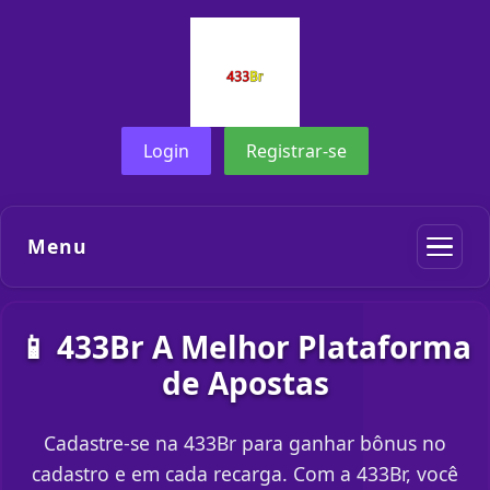
Login
Registrar-se
Menu
📱 433Br A Melhor Plataforma
de Apostas
Cadastre-se na 433Br para ganhar bônus no
cadastro e em cada recarga. Com a 433Br, você