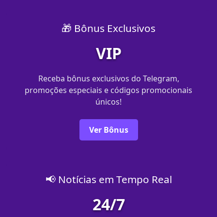
🎁 Bônus Exclusivos
VIP
Receba bônus exclusivos do Telegram,
promoções especiais e códigos promocionais
únicos!
Ver Bônus
📢 Notícias em Tempo Real
24/7