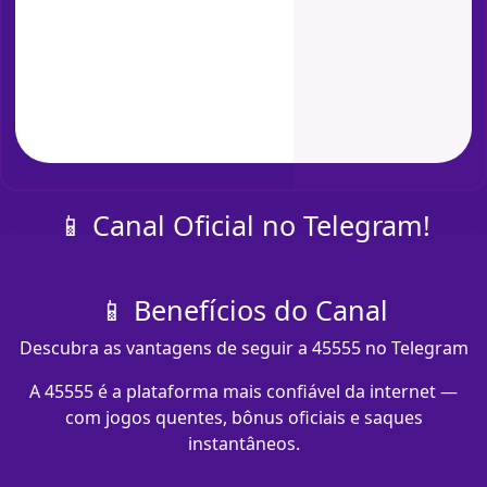
📱 Canal Oficial no Telegram!
📱 Benefícios do Canal
Descubra as vantagens de seguir a 45555 no Telegram
A 45555 é a plataforma mais confiável da internet —
com jogos quentes, bônus oficiais e saques
instantâneos.