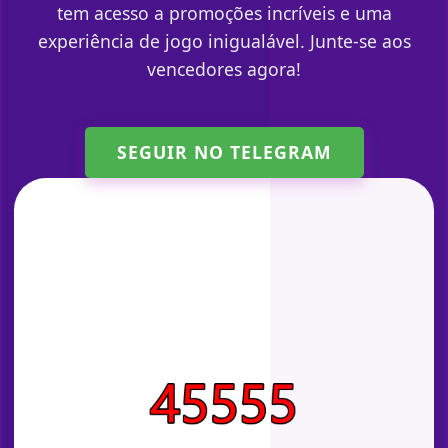
tem acesso a promoções incríveis e uma
experiência de jogo inigualável. Junte-se aos
vencedores agora!
SEGUIR NO TELEGRAM