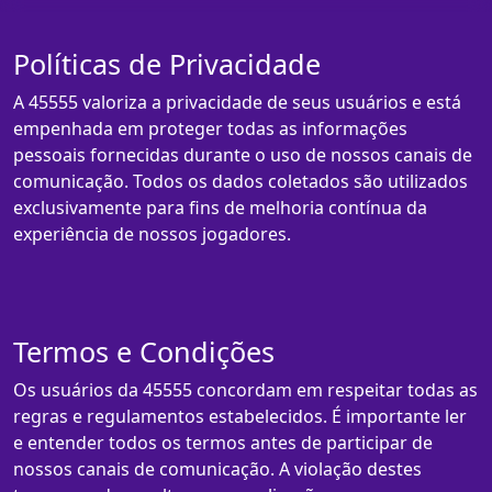
Políticas de Privacidade
A 45555 valoriza a privacidade de seus usuários e está
empenhada em proteger todas as informações
pessoais fornecidas durante o uso de nossos canais de
comunicação. Todos os dados coletados são utilizados
exclusivamente para fins de melhoria contínua da
experiência de nossos jogadores.
Termos e Condições
Os usuários da 45555 concordam em respeitar todas as
regras e regulamentos estabelecidos. É importante ler
e entender todos os termos antes de participar de
nossos canais de comunicação. A violação destes