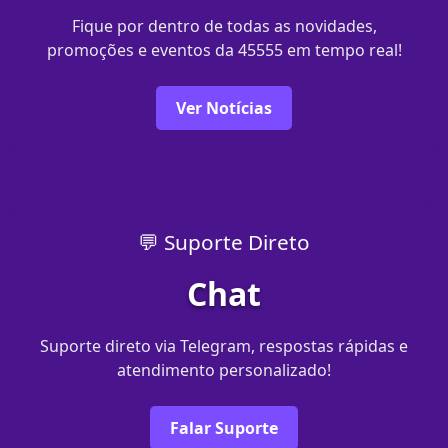
Fique por dentro de todas as novidades,
promoções e eventos da 45555 em tempo real!
Ver Notícias
💬 Suporte Direto
Chat
Suporte direto via Telegram, respostas rápidas e
atendimento personalizado!
Falar Suporte