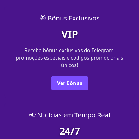
🎁 Bônus Exclusivos
VIP
Receba bônus exclusivos do Telegram,
promoções especiais e códigos promocionais
únicos!
Ver Bônus
📢 Notícias em Tempo Real
24/7