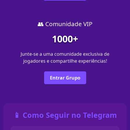
👥 Comunidade VIP
1000+
Junte-se a uma comunidade exclusiva de
jogadores e compartilhe experiências!
Entrar Grupo
📱 Como Seguir no Telegram