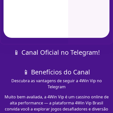
📱 Canal Oficial no Telegram!
📱 Benefícios do Canal
Descubra as vantagens de seguir a 4Win Vip no
Telegram
Muito bem avaliada, a 4Win Vip é um cassino online de
alta performance — a plataforma 4Win Vip Brasil
convida você a explorar jogos desafiadores e diversão