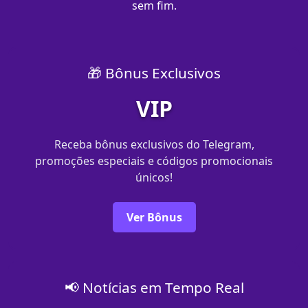
sem fim.
🎁 Bônus Exclusivos
VIP
Receba bônus exclusivos do Telegram,
promoções especiais e códigos promocionais
únicos!
Ver Bônus
📢 Notícias em Tempo Real