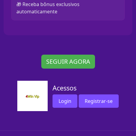
🎁 Receba bônus exclusivos
automaticamente
SEGUIR AGORA
Acessos
Login
Registrar-se