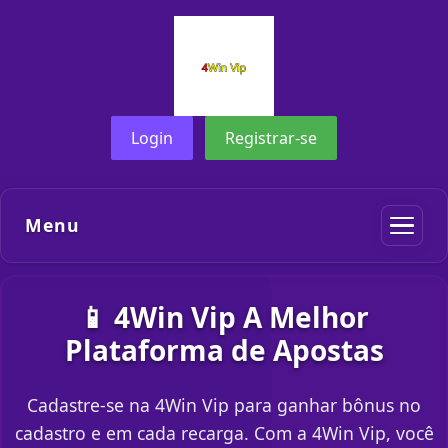
Login
Registrar-se
Menu
📱 4Win Vip A Melhor
Plataforma de Apostas
Cadastre-se na 4Win Vip para ganhar bônus no
cadastro e em cada recarga. Com a 4Win Vip, você