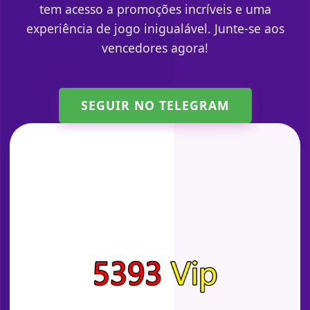
tem acesso a promoções incríveis e uma
experiência de jogo inigualável. Junte-se aos
vencedores agora!
SEGUIR NO TELEGRAM