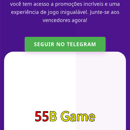
você tem acesso a promoções incríveis e uma
experiência de jogo inigualável. Junte-se aos
vencedores agora!
SEGUIR NO TELEGRAM