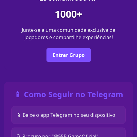
1000+
Junte-se a uma comunidade exclusiva de
jogadores e compartilhe experiências!
Entrar Grupo
📱 Como Seguir no Telegram
📱 Baixe o app Telegram no seu dispositivo
🔍 Procure por "@55B GameOficial"