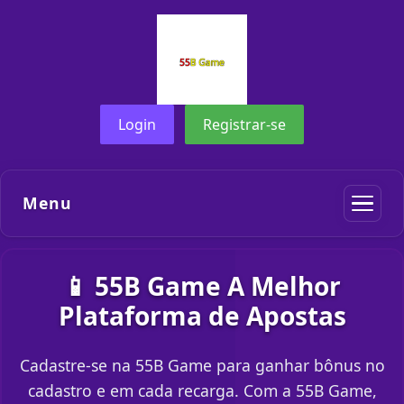
Login
Registrar-se
Menu
📱 55B Game A Melhor
Plataforma de Apostas
Cadastre-se na 55B Game para ganhar bônus no
cadastro e em cada recarga. Com a 55B Game,