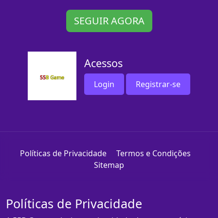
SEGUIR AGORA
Acessos
Login
Registrar-se
Políticas de Privacidade
Termos e Condições
Sitemap
Políticas de Privacidade