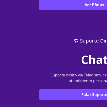
Ver Bônus
💬 Suporte Di
Cha
Suporte direto via Telegram, r
atendimento persona
Falar Suport