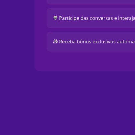
💬 Participe das conversas e interaj
🎁 Receba bônus exclusivos autom