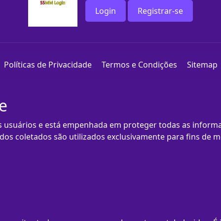
Login
Registrar-se
Políticas de Privacidade
Termos e Condições
Sitemap
de
us usuários e está empenhada em proteger todas as informa
os coletados são utilizados exclusivamente para fins de m