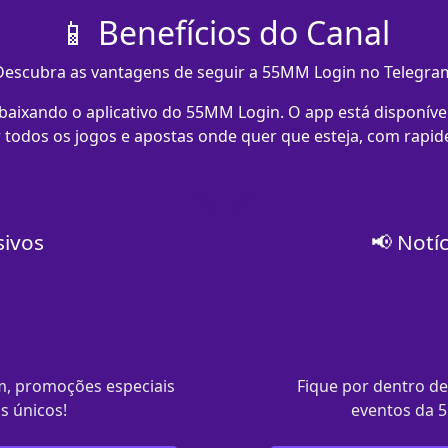
📱 Benefícios do Canal
Descubra as vantagens de seguir a 55MM Login no Telegra
 baixando o aplicativo do 55MM Login. O app está disponíve
 todos os jogos e apostas onde quer que esteja, com rapidez
sivos
📢 Notí
m, promoções especiais
Fique por dentro d
s únicos!
eventos da 