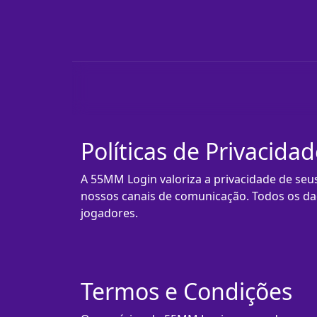
Políticas de Privacida
A 55MM Login valoriza a privacidade de se
nossos canais de comunicação. Todos os dad
jogadores.
Termos e Condições