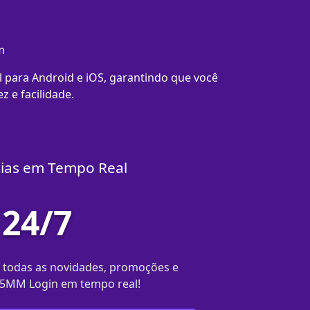
m
l para Android e iOS, garantindo que você
 e facilidade.
cias em Tempo Real
24/7
e todas as novidades, promoções e
55MM Login em tempo real!