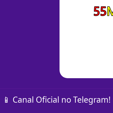
📱 Canal Oficial no Telegram!