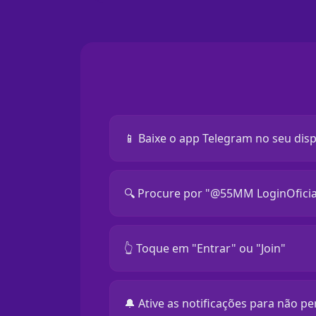
📱 Baixe o app Telegram no seu disp
🔍 Procure por "@55MM LoginOficia
👆 Toque em "Entrar" ou "Join"
🔔 Ative as notificações para não p