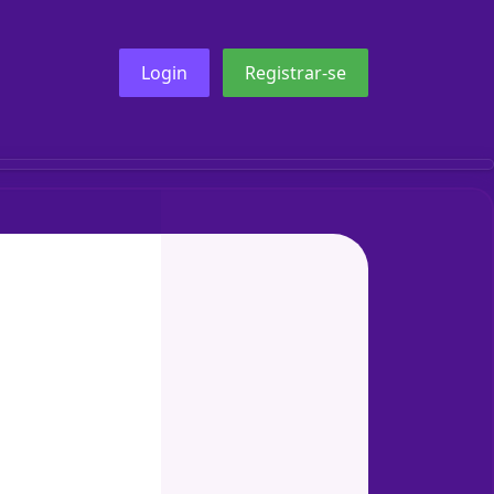
Login
Registrar-se