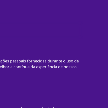
ções pessoais fornecidas durante o uso de
elhoria contínua da experiência de nossos