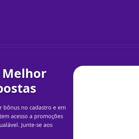
 Melhor
postas
r bônus no cadastro e em
 tem acesso a promoções
ualável. Junte-se aos