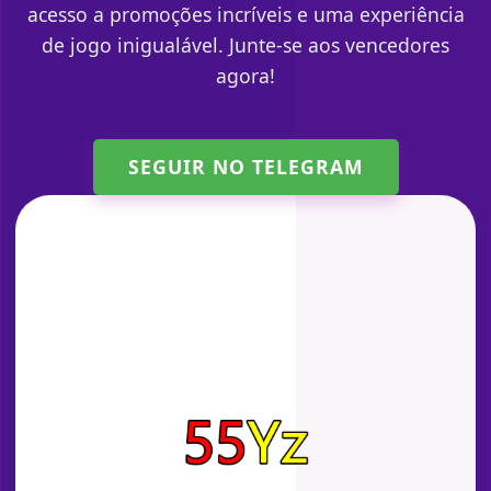
acesso a promoções incríveis e uma experiência
de jogo inigualável. Junte-se aos vencedores
agora!
SEGUIR NO TELEGRAM