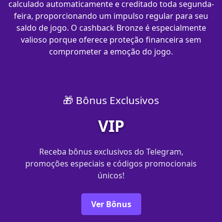
calculado automaticamente e creditado toda segunda-
feira, proporcionando um impulso regular para seu
saldo de jogo. O cashback Bronze é especialmente
valioso porque oferece proteção financeira sem
comprometer a emoção do jogo.
🎁 Bônus Exclusivos
VIP
Receba bônus exclusivos do Telegram,
promoções especiais e códigos promocionais
únicos!
Ver Bônus