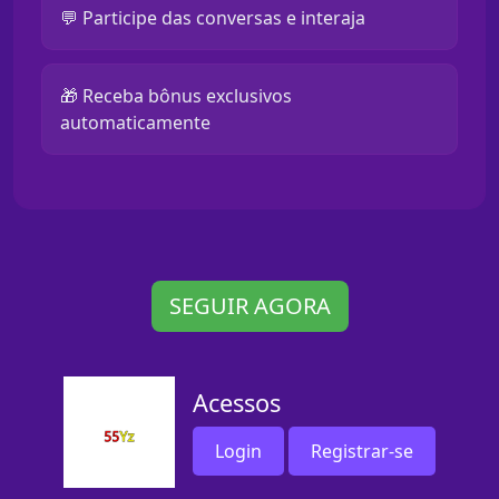
💬 Participe das conversas e interaja
🎁 Receba bônus exclusivos
automaticamente
SEGUIR AGORA
Acessos
Login
Registrar-se