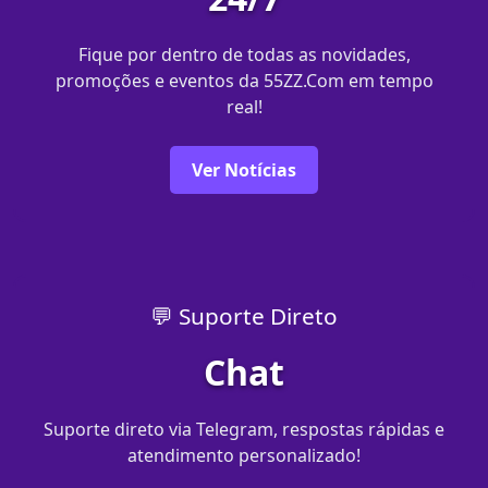
Fique por dentro de todas as novidades,
promoções e eventos da 55ZZ.Com em tempo
real!
Ver Notícias
💬 Suporte Direto
Chat
Suporte direto via Telegram, respostas rápidas e
atendimento personalizado!