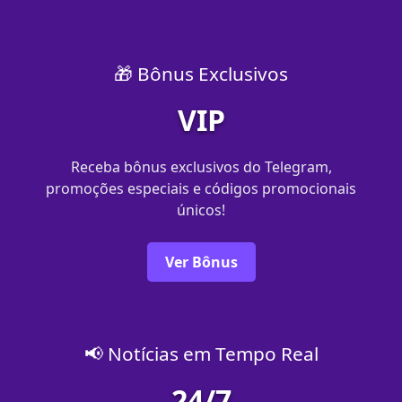
🎁 Bônus Exclusivos
VIP
Receba bônus exclusivos do Telegram,
promoções especiais e códigos promocionais
únicos!
Ver Bônus
📢 Notícias em Tempo Real
24/7