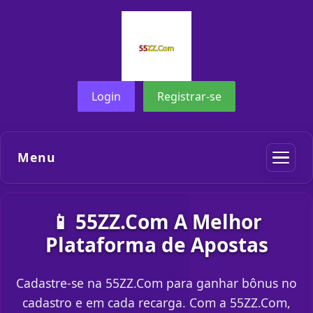
Login
Registrar-se
Menu
📱 55ZZ.Com A Melhor
Plataforma de Apostas
Cadastre-se na 55ZZ.Com para ganhar bônus no
cadastro e em cada recarga. Com a 55ZZ.Com,