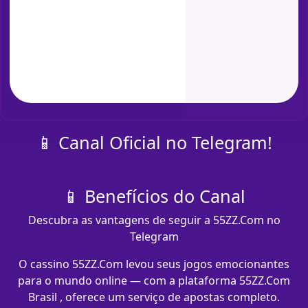
📱 Canal Oficial no Telegram!
📱 Benefícios do Canal
Descubra as vantagens de seguir a 55ZZ.Com no
Telegram
O cassino 55ZZ.Com levou seus jogos emocionantes
para o mundo online — com a plataforma 55ZZ.Com
Brasil , oferece um serviço de apostas completo.