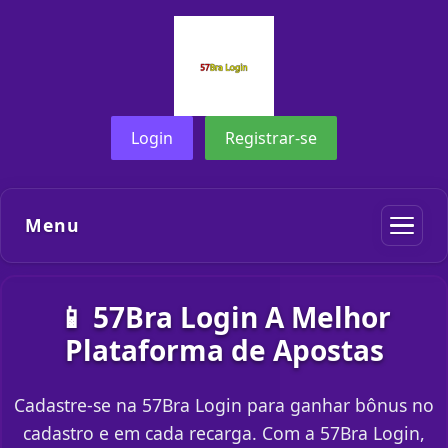
Login
Registrar-se
Menu
📱 57Bra Login A Melhor
Plataforma de Apostas
Cadastre-se na 57Bra Login para ganhar bônus no
cadastro e em cada recarga. Com a 57Bra Login,