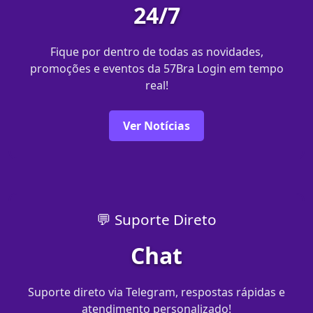
24/7
Fique por dentro de todas as novidades,
promoções e eventos da 57Bra Login em tempo
real!
Ver Notícias
💬 Suporte Direto
Chat
Suporte direto via Telegram, respostas rápidas e
atendimento personalizado!