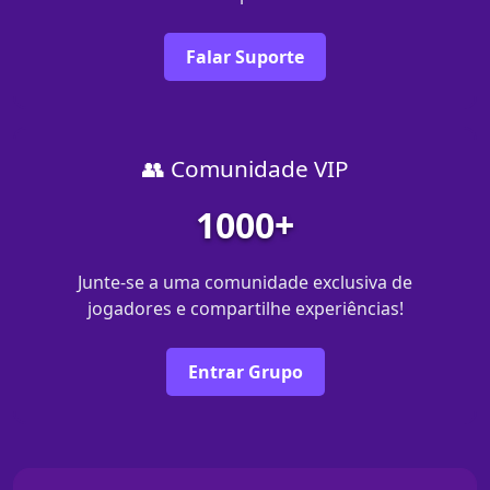
Falar Suporte
👥 Comunidade VIP
1000+
Junte-se a uma comunidade exclusiva de
jogadores e compartilhe experiências!
Entrar Grupo