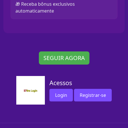
🎁 Receba bônus exclusivos
automaticamente
SEGUIR AGORA
Acessos
Login
Registrar-se