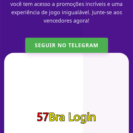
você tem acesso a promoções incríveis e uma
experiência de jogo inigualável. Junte-se aos
vencedores agora!
SEGUIR NO TELEGRAM