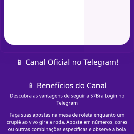
📱 Canal Oficial no Telegram!
📱 Benefícios do Canal
Descubra as vantagens de seguir a 57Bra Login no
Telegram
Faça suas apostas na mesa de roleta enquanto um
crupiê ao vivo gira a roda. Aposte em números, cores
ou outras combinações específicas e observe a bola