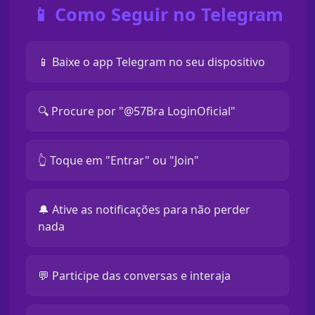
📱 Como Seguir no Telegram
📱 Baixe o app Telegram no seu dispositivo
🔍 Procure por "@57Bra LoginOficial"
👆 Toque em "Entrar" ou "Join"
🔔 Ative as notificações para não perder
nada
💬 Participe das conversas e interaja