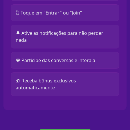
👆 Toque em "Entrar" ou "Join"
🔔 Ative as notificações para não perder
nada
💬 Participe das conversas e interaja
🎁 Receba bônus exclusivos
automaticamente