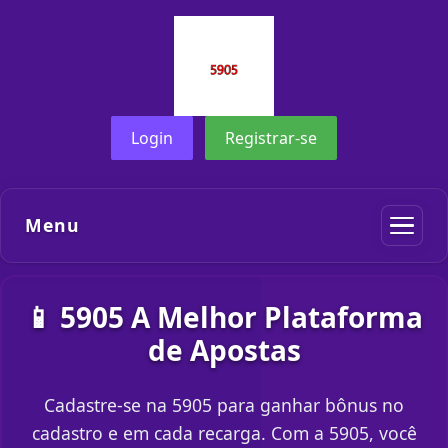
Login
Registrar-se
Menu
📱 5905 A Melhor Plataforma
de Apostas
Cadastre-se na 5905 para ganhar bônus no
cadastro e em cada recarga. Com a 5905, você