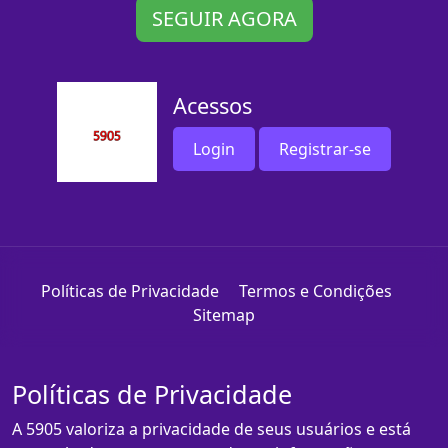
SEGUIR AGORA
Acessos
Login
Registrar-se
Políticas de Privacidade
Termos e Condições
Sitemap
Políticas de Privacidade
A 5905 valoriza a privacidade de seus usuários e está