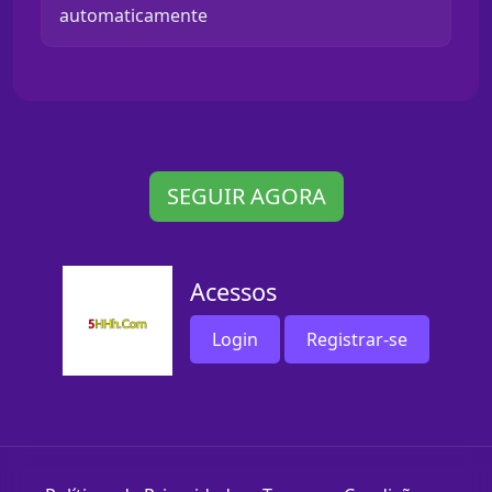
automaticamente
SEGUIR AGORA
Acessos
Login
Registrar-se