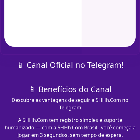
📱 Canal Oficial no Telegram!
📱 Benefícios do Canal
Descubra as vantagens de seguir a 5HHh.Com no
Telegram
A 5HHh.Com tem registro simples e suporte
humanizado — com a 5HHh.Com Brasil , você começa a
jogar em 3 segundos, sem tempo de espera.