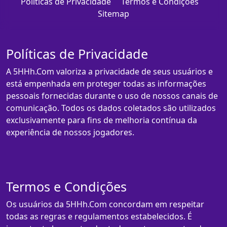
Políticas de Privacidade
Termos e Condições
Sitemap
Políticas de Privacidade
A 5HHh.Com valoriza a privacidade de seus usuários e
está empenhada em proteger todas as informações
pessoais fornecidas durante o uso de nossos canais de
comunicação. Todos os dados coletados são utilizados
exclusivamente para fins de melhoria contínua da
experiência de nossos jogadores.
Termos e Condições
Os usuários da 5HHh.Com concordam em respeitar
todas as regras e regulamentos estabelecidos. É