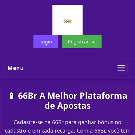
Login
Registrar-se
Menu
📱 66Br A Melhor Plataforma
de Apostas
Cadastre-se na 66Br para ganhar bônus no
cadastro e em cada recarga. Com a 66Br, você tem