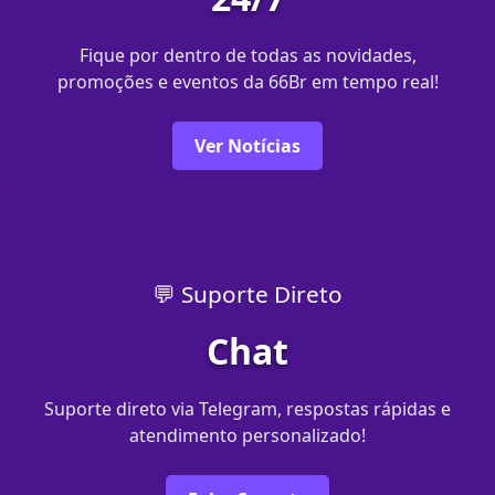
Fique por dentro de todas as novidades,
promoções e eventos da 66Br em tempo real!
Ver Notícias
💬 Suporte Direto
Chat
Suporte direto via Telegram, respostas rápidas e
atendimento personalizado!