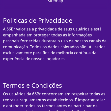
Sitemap
Políticas de Privacidade
A 66Br valoriza a privacidade de seus usuários e está
empenhada em proteger todas as informações
pessoais fornecidas durante o uso de nossos canais de
comunicação. Todos os dados coletados são utilizados
exclusivamente para fins de melhoria contínua da
experiência de nossos jogadores.
Termos e Condições
Os usuários da 66Br concordam em respeitar todas as
regras e regulamentos estabelecidos. É importante ler
e entender todos os termos antes de participar de