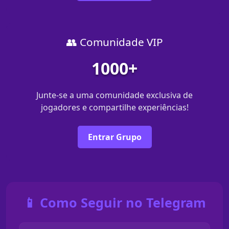
👥 Comunidade VIP
1000+
Junte-se a uma comunidade exclusiva de
jogadores e compartilhe experiências!
Entrar Grupo
📱 Como Seguir no Telegram