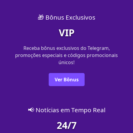
🎁 Bônus Exclusivos
VIP
Receba bônus exclusivos do Telegram,
promoções especiais e códigos promocionais
únicos!
Ver Bônus
📢 Notícias em Tempo Real
24/7