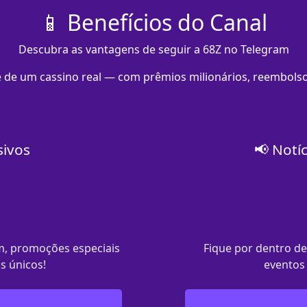
📱 Benefícios do Canal
Descubra as vantagens de seguir a 68Z no Telegram
e de um cassino real — com prêmios milionários, reembolso
sivos
📢 Notí
m, promoções especiais
Fique por dentro d
s únicos!
eventos