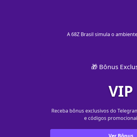
A 68Z Brasil simula o ambient
🎁 Bônus Exclu
VIP
Receba bônus exclusivos do Telegra
e códigos promocionai
Ver Bônus