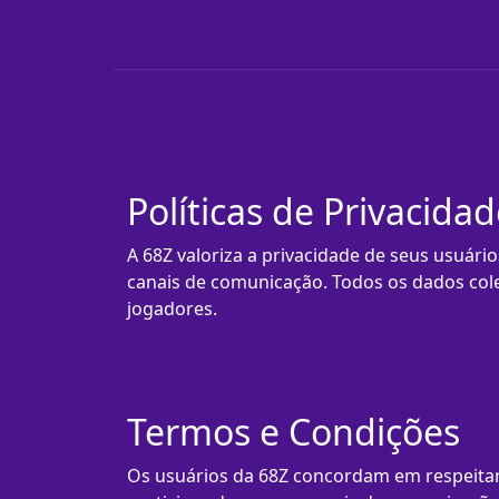
Políticas de Privacida
A 68Z valoriza a privacidade de seus usuár
canais de comunicação. Todos os dados cole
jogadores.
Termos e Condições
Os usuários da 68Z concordam em respeitar 