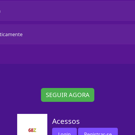
a
aticamente
SEGUIR AGORA
Acessos
Login
Registrar-se