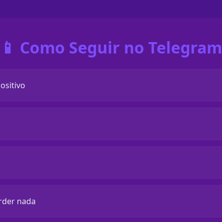
📱 Como Seguir no Telegram
ositivo
erder nada