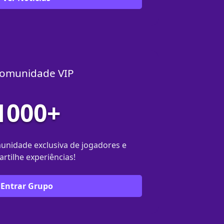
Comunidade VIP
1000+
unidade exclusiva de jogadores e
rtilhe experiências!
Entrar Grupo