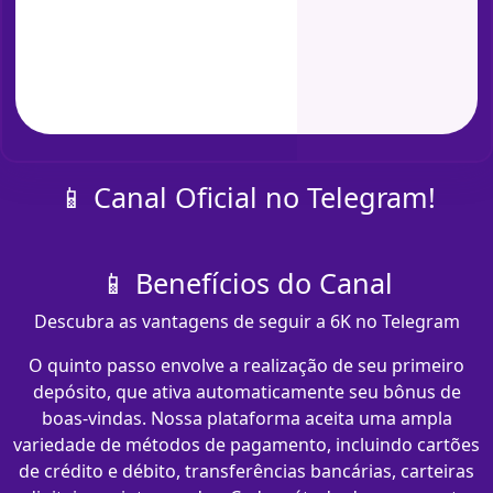
📱 Canal Oficial no Telegram!
📱 Benefícios do Canal
Descubra as vantagens de seguir a 6K no Telegram
O quinto passo envolve a realização de seu primeiro
depósito, que ativa automaticamente seu bônus de
boas-vindas. Nossa plataforma aceita uma ampla
variedade de métodos de pagamento, incluindo cartões
de crédito e débito, transferências bancárias, carteiras