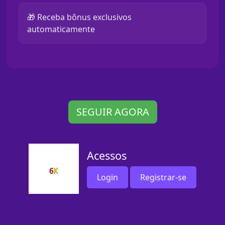
🎁 Receba bônus exclusivos
automaticamente
SEGUIR AGORA
Acessos
Login
Registrar-se