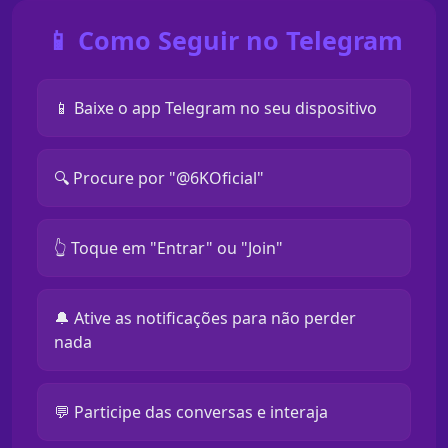
📱 Como Seguir no Telegram
📱 Baixe o app Telegram no seu dispositivo
🔍 Procure por "@6KOficial"
👆 Toque em "Entrar" ou "Join"
🔔 Ative as notificações para não perder
nada
💬 Participe das conversas e interaja