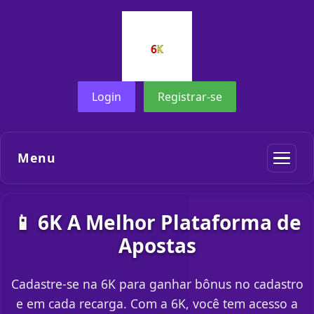
Login
Registrar-se
Menu
📱 6K A Melhor Plataforma de
Apostas
Cadastre-se na 6K para ganhar bônus no cadastro
e em cada recarga. Com a 6K, você tem acesso a