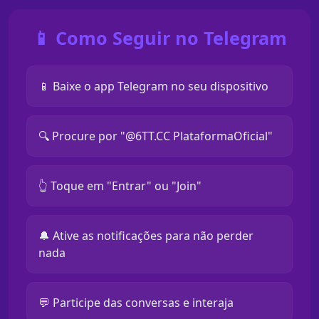
📱 Como Seguir no Telegram
📱 Baixe o app Telegram no seu dispositivo
🔍 Procure por "@6TT.CC PlataformaOficial"
👆 Toque em "Entrar" ou "Join"
🔔 Ative as notificações para não perder
nada
💬 Participe das conversas e interaja