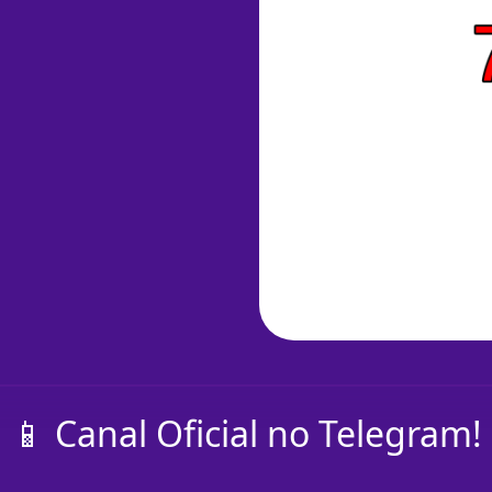
📱 Canal Oficial no Telegram!