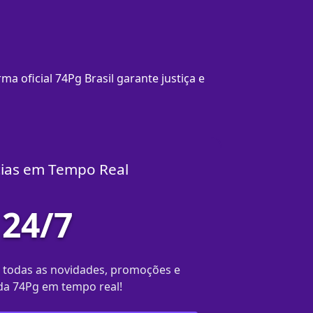
 oficial 74Pg Brasil garante justiça e
cias em Tempo Real
24/7
e todas as novidades, promoções e
da 74Pg em tempo real!