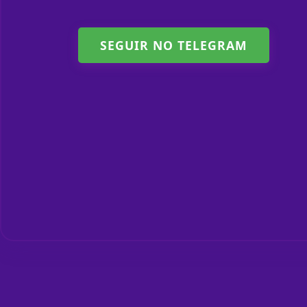
SEGUIR NO TELEGRAM