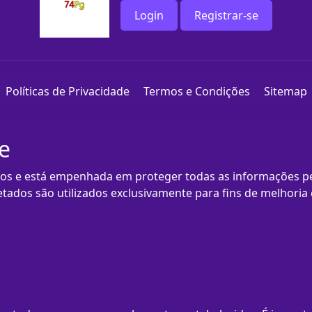
Login
Registrar-se
Políticas de Privacidade
Termos e Condições
Sitemap
de
rios e está empenhada em proteger todas as informações p
tados são utilizados exclusivamente para fins de melhoria