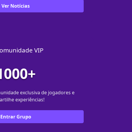
Ver Notícias
Comunidade VIP
1000+
unidade exclusiva de jogadores e
rtilhe experiências!
Entrar Grupo