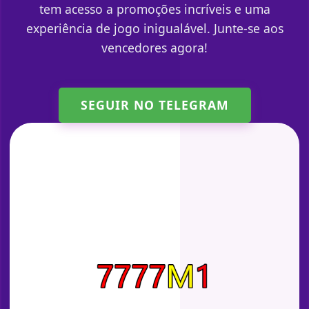
tem acesso a promoções incríveis e uma
experiência de jogo inigualável. Junte-se aos
vencedores agora!
SEGUIR NO TELEGRAM