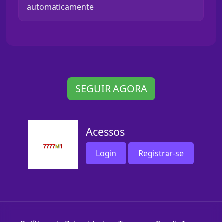
automaticamente
SEGUIR AGORA
Acessos
Login
Registrar-se