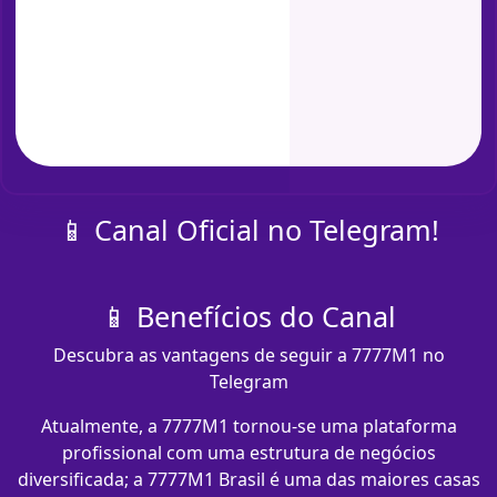
📱 Canal Oficial no Telegram!
📱 Benefícios do Canal
Descubra as vantagens de seguir a 7777M1 no
Telegram
Atualmente, a 7777M1 tornou-se uma plataforma
profissional com uma estrutura de negócios
diversificada; a 7777M1 Brasil é uma das maiores casas