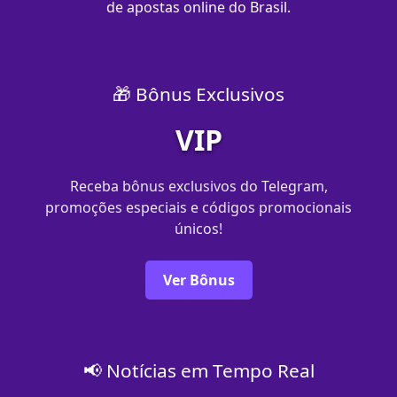
de apostas online do Brasil.
🎁 Bônus Exclusivos
VIP
Receba bônus exclusivos do Telegram,
promoções especiais e códigos promocionais
únicos!
Ver Bônus
📢 Notícias em Tempo Real