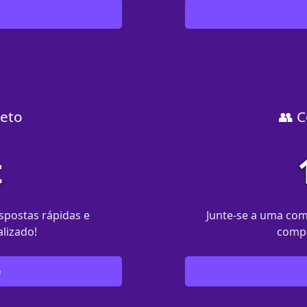
reto
👥 
t
espostas rápidas e
Junte-se a uma com
lizado!
compa
e