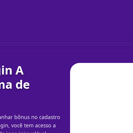
in A
ma de
anhar bônus no cadastro
gin, você tem acesso a