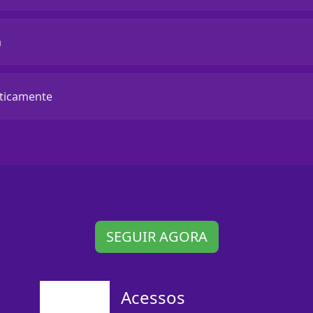
a
aticamente
SEGUIR AGORA
Acessos