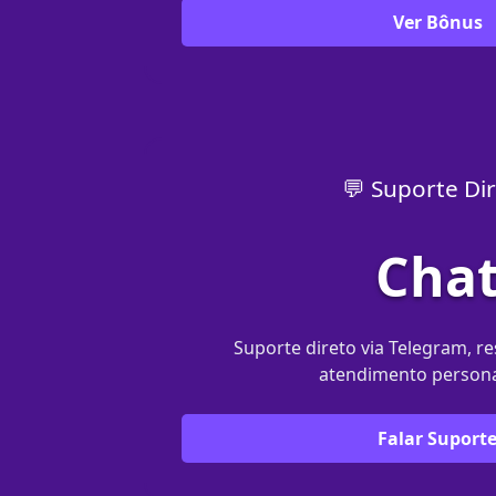
Ver Bônus
💬 Suporte Di
Cha
Suporte direto via Telegram, r
atendimento persona
Falar Suport