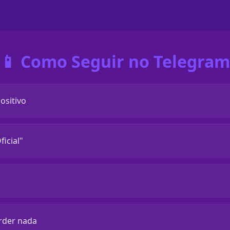
📱 Como Seguir no Telegram
ositivo
icial"
erder nada