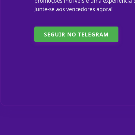
promoções incríveis e uma experiência d
Junte-se aos vencedores agora!
SEGUIR NO TELEGRAM