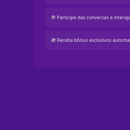
💬 Participe das conversas e interaj
🎁 Receba bônus exclusivos autom