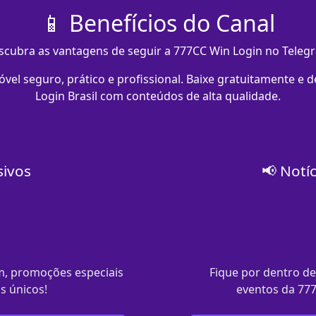
📱 Benefícios do Canal
scubra as vantagens de seguir a 777CC Win Login no Teleg
el seguro, prático e profissional. Baixe gratuitamente e
Login Brasil com conteúdos de alta qualidade.
sivos
📢 Notí
m, promoções especiais
Fique por dentro d
s únicos!
eventos da 77