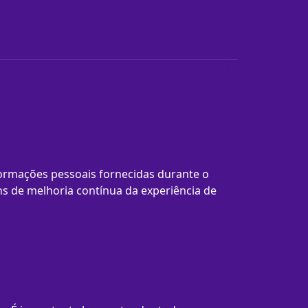
formações pessoais fornecidas durante o
ns de melhoria contínua da experiência de