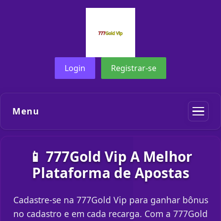
Login
Registrar-se
Menu
📱 777Gold Vip A Melhor
Plataforma de Apostas
Cadastre-se na 777Gold Vip para ganhar bônus
no cadastro e em cada recarga. Com a 777Gold