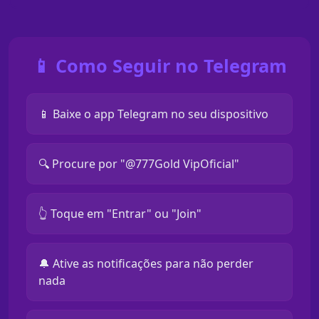
📱 Como Seguir no Telegram
📱 Baixe o app Telegram no seu dispositivo
🔍 Procure por "@777Gold VipOficial"
👆 Toque em "Entrar" ou "Join"
🔔 Ative as notificações para não perder
nada