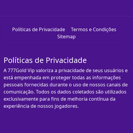
Políticas de Privacidade
Termos e Condições
Sitemap
Políticas de Privacidade
A 777Gold Vip valoriza a privacidade de seus usuários e
está empenhada em proteger todas as informações
pessoais fornecidas durante o uso de nossos canais de
comunicação. Todos os dados coletados são utilizados
exclusivamente para fins de melhoria contínua da
experiência de nossos jogadores.