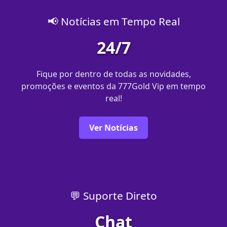
📢 Notícias em Tempo Real
24/7
Fique por dentro de todas as novidades,
promoções e eventos da 777Gold Vip em tempo
real!
Ver Notícias
💬 Suporte Direto
Chat