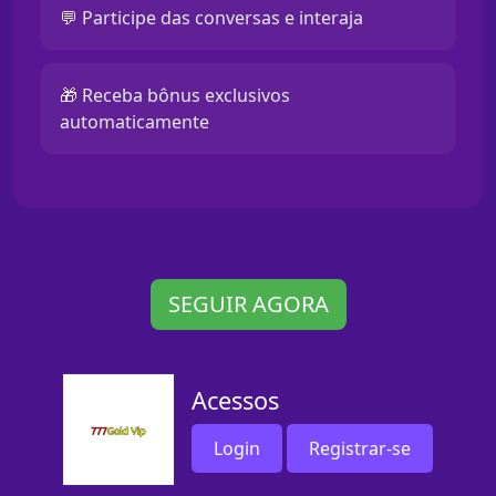
💬 Participe das conversas e interaja
🎁 Receba bônus exclusivos
automaticamente
SEGUIR AGORA
Acessos
Login
Registrar-se