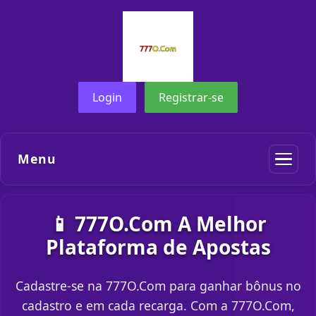
Login
Registrar-se
Menu
📱 777O.Com A Melhor
Plataforma de Apostas
Cadastre-se na 777O.Com para ganhar bônus no
cadastro e em cada recarga. Com a 777O.Com,