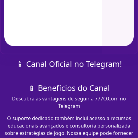
📱 Canal Oficial no Telegram!
📱 Benefícios do Canal
Descubra as vantagens de seguir a 777O.Com no
Telegram
O suporte dedicado também inclui acesso a recursos
educacionais avançados e consultoria personalizada
sobre estratégias de jogo. Nossa equipe pode fornecer