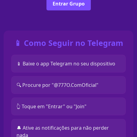
Entrar Grupo
📱 Como Seguir no Telegram
📱 Baixe o app Telegram no seu dispositivo
🔍 Procure por "@777O.ComOficial"
👆 Toque em "Entrar" ou "Join"
🔔 Ative as notificações para não perder
nada