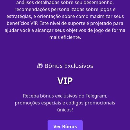
análises detalhadas sobre seu desempenho,
recomendações personalizadas sobre jogos e
estratégias, e orientação sobre como maximizar seus
benefícios VIP. Este nível de suporte é projetado para
ajudar você a alcançar seus objetivos de jogo de forma
mais eficiente.
🎁 Bônus Exclusivos
VIP
Receba bônus exclusivos do Telegram,
promoções especiais e códigos promocionais
únicos!
Ver Bônus