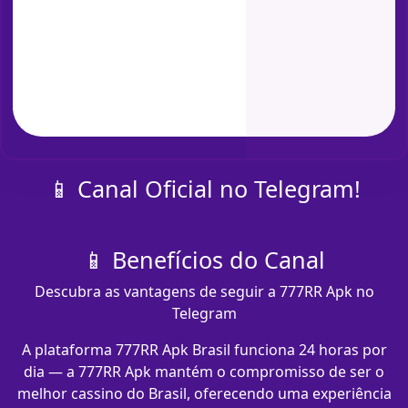
📱 Canal Oficial no Telegram!
📱 Benefícios do Canal
Descubra as vantagens de seguir a 777RR Apk no
Telegram
A plataforma 777RR Apk Brasil funciona 24 horas por
dia — a 777RR Apk mantém o compromisso de ser o
melhor cassino do Brasil, oferecendo uma experiência