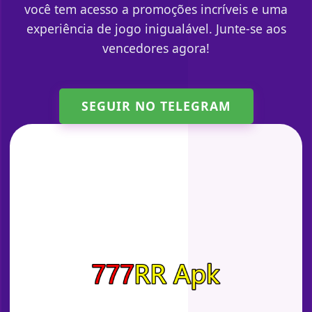
você tem acesso a promoções incríveis e uma
experiência de jogo inigualável. Junte-se aos
vencedores agora!
SEGUIR NO TELEGRAM