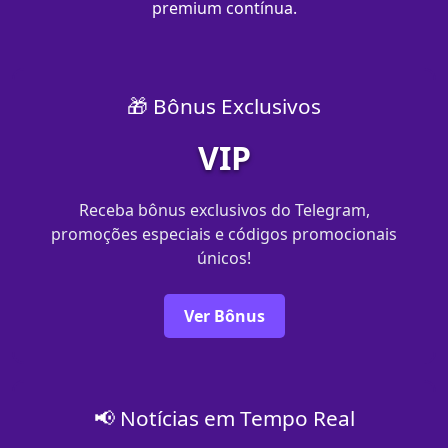
premium contínua.
🎁 Bônus Exclusivos
VIP
Receba bônus exclusivos do Telegram,
promoções especiais e códigos promocionais
únicos!
Ver Bônus
📢 Notícias em Tempo Real