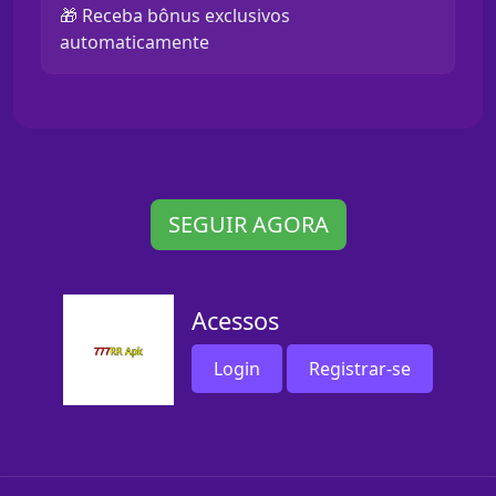
🎁 Receba bônus exclusivos
automaticamente
SEGUIR AGORA
Acessos
Login
Registrar-se