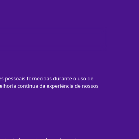
es pessoais fornecidas durante o uso de
elhoria contínua da experiência de nossos