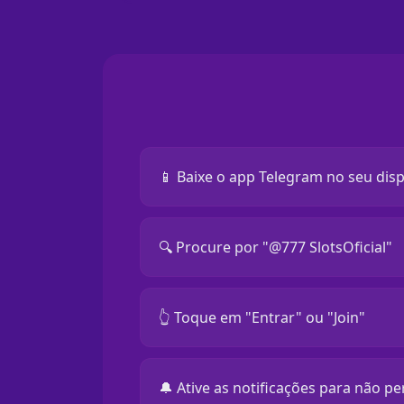
📱 Baixe o app Telegram no seu disp
🔍 Procure por "@777 SlotsOficial"
👆 Toque em "Entrar" ou "Join"
🔔 Ative as notificações para não p