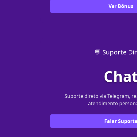
Ver Bônus
💬 Suporte Di
Cha
Suporte direto via Telegram, r
atendimento persona
Falar Suport