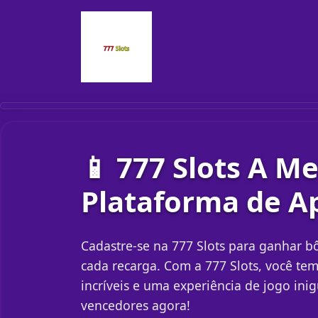
📱 777 Slots A M
Plataforma de A
Cadastre-se na 777 Slots para ganhar b
cada recarga. Com a 777 Slots, você te
incríveis e uma experiência de jogo inig
vencedores agora!