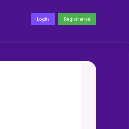
Login
Registrar-se