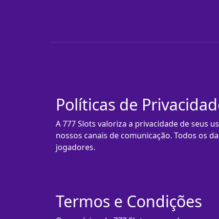
Políticas de Privacida
A 777 Slots valoriza a privacidade de seus
nossos canais de comunicação. Todos os dad
jogadores.
Termos e Condições