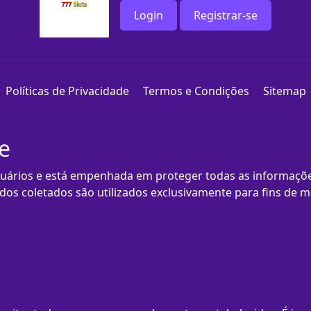
Login
Registrar-se
Políticas de Privacidade
Termos e Condições
Sitemap
de
 usuários e está empenhada em proteger todas as informaçõ
os coletados são utilizados exclusivamente para fins de m