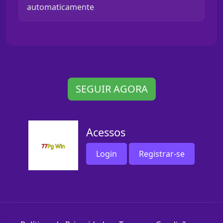
automaticamente
SEGUIR AGORA
Acessos
Login
Registrar-se