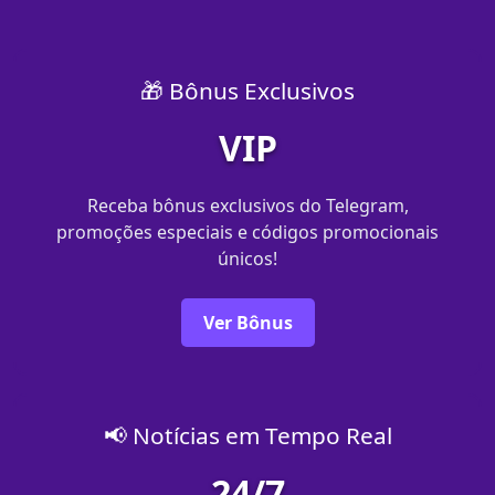
🎁 Bônus Exclusivos
VIP
Receba bônus exclusivos do Telegram,
promoções especiais e códigos promocionais
únicos!
Ver Bônus
📢 Notícias em Tempo Real
24/7