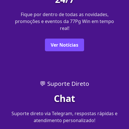
Fique por dentro de todas as novidades,
promoções e eventos da 77Pg Win em tempo
real!
Ver Notícias
💬 Suporte Direto
Chat
Suporte direto via Telegram, respostas rápidas e
atendimento personalizado!