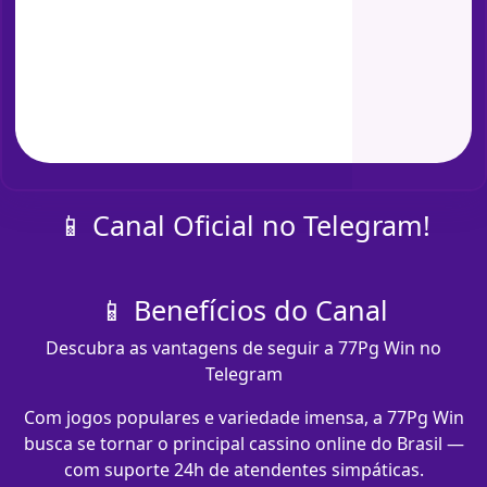
📱 Canal Oficial no Telegram!
📱 Benefícios do Canal
Descubra as vantagens de seguir a 77Pg Win no
Telegram
Com jogos populares e variedade imensa, a 77Pg Win
busca se tornar o principal cassino online do Brasil —
com suporte 24h de atendentes simpáticas.