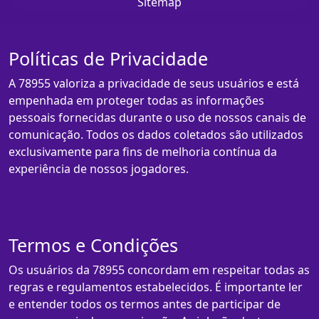
Sitemap
Políticas de Privacidade
A 78955 valoriza a privacidade de seus usuários e está
empenhada em proteger todas as informações
pessoais fornecidas durante o uso de nossos canais de
comunicação. Todos os dados coletados são utilizados
exclusivamente para fins de melhoria contínua da
experiência de nossos jogadores.
Termos e Condições
Os usuários da 78955 concordam em respeitar todas as
regras e regulamentos estabelecidos. É importante ler
e entender todos os termos antes de participar de