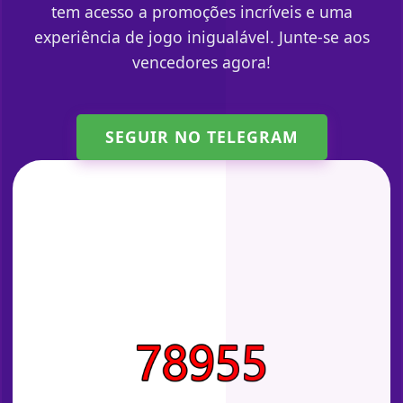
tem acesso a promoções incríveis e uma
experiência de jogo inigualável. Junte-se aos
vencedores agora!
SEGUIR NO TELEGRAM