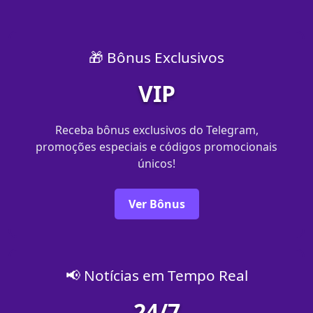
🎁 Bônus Exclusivos
VIP
Receba bônus exclusivos do Telegram,
promoções especiais e códigos promocionais
únicos!
Ver Bônus
📢 Notícias em Tempo Real
24/7