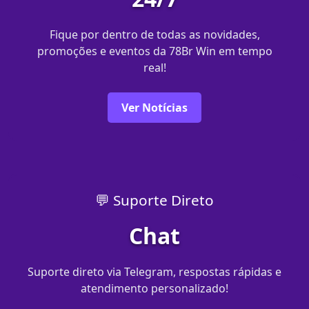
Fique por dentro de todas as novidades,
promoções e eventos da 78Br Win em tempo
real!
Ver Notícias
💬 Suporte Direto
Chat
Suporte direto via Telegram, respostas rápidas e
atendimento personalizado!