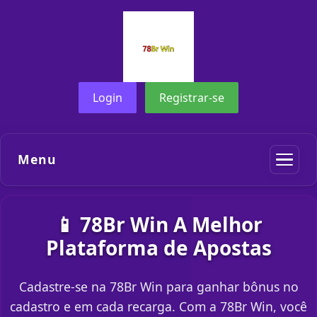
Login
Registrar-se
Menu
📱 78Br Win A Melhor
Plataforma de Apostas
Cadastre-se na 78Br Win para ganhar bônus no
cadastro e em cada recarga. Com a 78Br Win, você