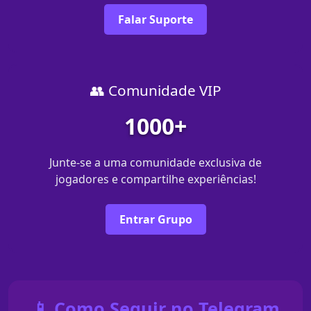
Falar Suporte
👥 Comunidade VIP
1000+
Junte-se a uma comunidade exclusiva de
jogadores e compartilhe experiências!
Entrar Grupo
📱 Como Seguir no Telegram