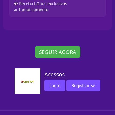
🎁 Receba bônus exclusivos
automaticamente
SEGUIR AGORA
Acessos
Login
Registrar-se