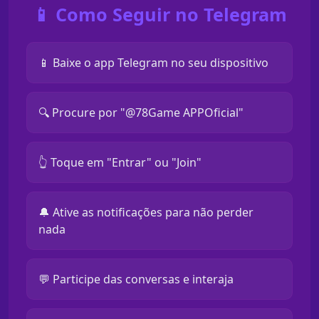
📱 Como Seguir no Telegram
📱 Baixe o app Telegram no seu dispositivo
🔍 Procure por "@78Game APPOficial"
👆 Toque em "Entrar" ou "Join"
🔔 Ative as notificações para não perder
nada
💬 Participe das conversas e interaja