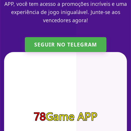
APP, você tem acesso a promoções incríveis e uma
experiência de jogo inigualável. Junte-se aos
vencedores agora!
SEGUIR NO TELEGRAM