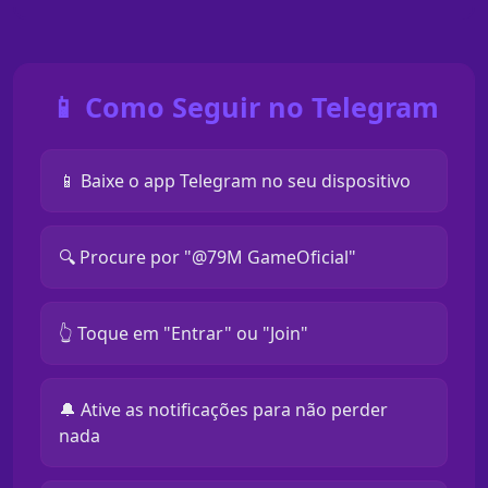
📱 Como Seguir no Telegram
📱 Baixe o app Telegram no seu dispositivo
🔍 Procure por "@79M GameOficial"
👆 Toque em "Entrar" ou "Join"
🔔 Ative as notificações para não perder
nada