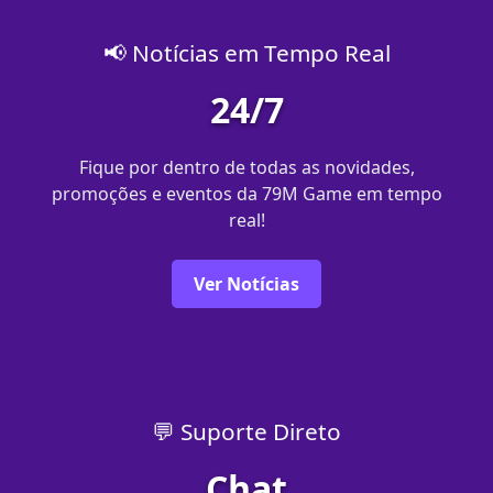
📢 Notícias em Tempo Real
24/7
Fique por dentro de todas as novidades,
promoções e eventos da 79M Game em tempo
real!
Ver Notícias
💬 Suporte Direto
Chat