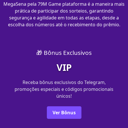
MegaSena pela 79M Game plataforma é a maneira mais
prática de participar dos sorteios, garantindo
segurança e agilidade em todas as etapas, desde a
escolha dos números até o recebimento do prêmio.
🎁 Bônus Exclusivos
VIP
Receba bônus exclusivos do Telegram,
promoções especiais e códigos promocionais
únicos!
Ver Bônus