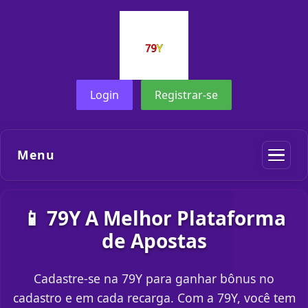
Login
Registrar-se
Menu
📱 79Y A Melhor Plataforma
de Apostas
Cadastre-se na 79Y para ganhar bônus no
cadastro e em cada recarga. Com a 79Y, você tem