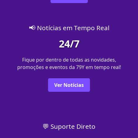
📢 Notícias em Tempo Real
24/7
Fique por dentro de todas as novidades,
promoções e eventos da 79Y em tempo real!
Ver Notícias
💬 Suporte Direto