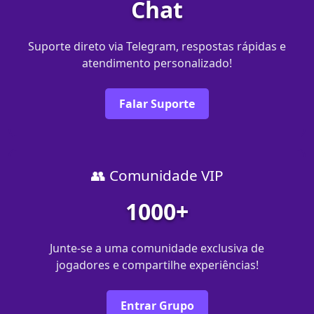
Chat
Suporte direto via Telegram, respostas rápidas e
atendimento personalizado!
Falar Suporte
👥 Comunidade VIP
1000+
Junte-se a uma comunidade exclusiva de
jogadores e compartilhe experiências!
Entrar Grupo