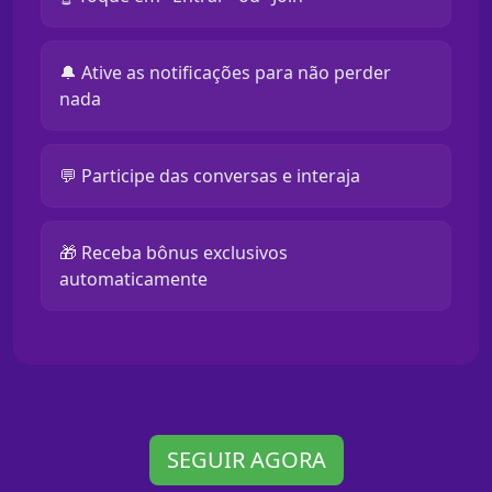
🔔 Ative as notificações para não perder
nada
💬 Participe das conversas e interaja
🎁 Receba bônus exclusivos
automaticamente
SEGUIR AGORA