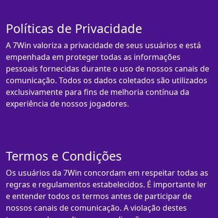
Políticas de Privacidade
A 7Win valoriza a privacidade de seus usuários e está
empenhada em proteger todas as informações
pessoais fornecidas durante o uso de nossos canais de
comunicação. Todos os dados coletados são utilizados
exclusivamente para fins de melhoria contínua da
experiência de nossos jogadores.
Termos e Condições
Os usuários da 7Win concordam em respeitar todas as
regras e regulamentos estabelecidos. É importante ler
e entender todos os termos antes de participar de
nossos canais de comunicação. A violação destes