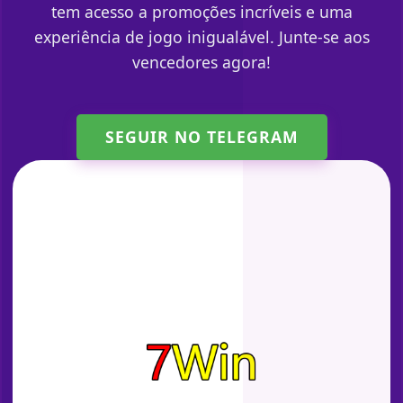
tem acesso a promoções incríveis e uma
experiência de jogo inigualável. Junte-se aos
vencedores agora!
SEGUIR NO TELEGRAM