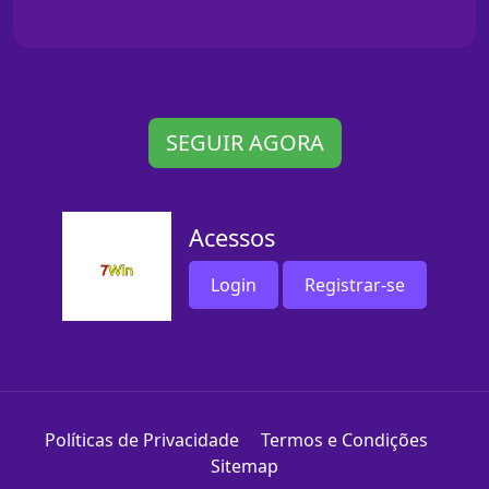
SEGUIR AGORA
Acessos
Login
Registrar-se
Políticas de Privacidade
Termos e Condições
Sitemap