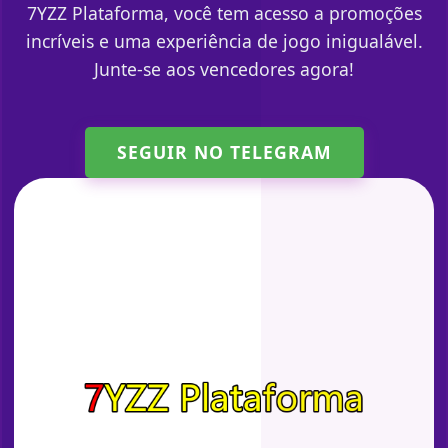
7YZZ Plataforma, você tem acesso a promoções
incríveis e uma experiência de jogo inigualável.
Junte-se aos vencedores agora!
SEGUIR NO TELEGRAM