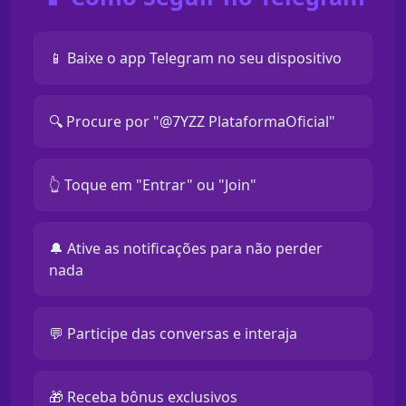
📱 Baixe o app Telegram no seu dispositivo
🔍 Procure por "@7YZZ PlataformaOficial"
👆 Toque em "Entrar" ou "Join"
🔔 Ative as notificações para não perder
nada
💬 Participe das conversas e interaja
🎁 Receba bônus exclusivos