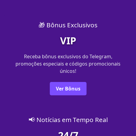
🎁 Bônus Exclusivos
VIP
Receba bônus exclusivos do Telegram,
promoções especiais e códigos promocionais
únicos!
Ver Bônus
📢 Notícias em Tempo Real
24/7