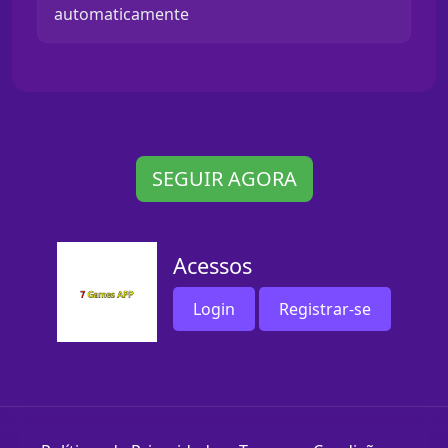
automaticamente
SEGUIR AGORA
Acessos
Login
Registrar-se